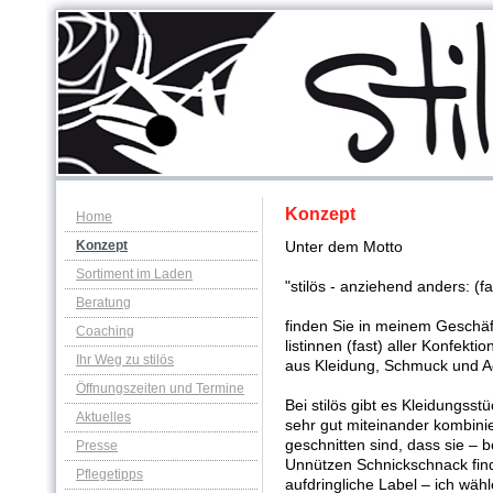
Konzept
Home
Konzept
Unter dem Motto
Sortiment im Laden
"stilös - anziehend anders: (fa
Beratung
finden Sie in meinem Geschäf
Coaching
listinnen (fast) aller Konfekt
Ihr Weg zu stilös
aus Kleidung, Schmuck und A
Öffnungszeiten und Termine
Bei stilös gibt es Kleidungsstü
Aktuelles
sehr gut miteinander kombinier
geschnitten
sind, dass sie – 
Presse
Unnützen
Schnickschnack fin
Pflegetipps
aufdringliche Label – ich
wähl