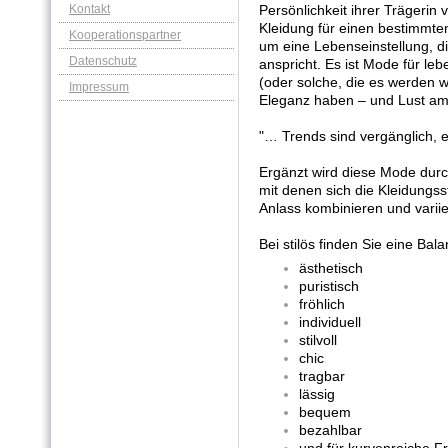
Kontakt
Persönlichkeit ihrer Trägerin v
Kleidung für einen bestimmten
Kooperationspartner
um eine Lebenseinstellung, di
Datenschutz
anspricht. Es ist Mode für l
(oder solche, die es werden w
Impressum
Eleganz haben – und Lust am 
"… Trends sind vergänglich, e
Ergänzt wird diese Mode dur
mit denen sich die Kleidungss
Anlass
kombinieren und variie
Bei stilös finden Sie eine Ba
ästhetisch
puristisch
fröhlich
individuell
stilvoll
chic
tragbar
lässig
bequem
bezahlbar
und für kurvenreiche F