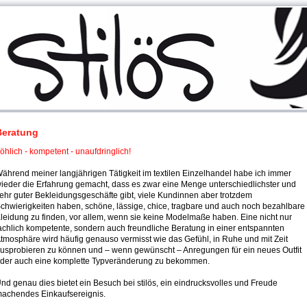
Beratung
röhlich - kompetent - unaufdringlich!
ährend meiner langjährigen Tätigkeit im textilen Einzelhandel habe ich immer
ieder die Erfahrung gemacht, dass es zwar eine Menge unterschiedlichster und
ehr guter Bekleidungsgeschäfte gibt, viele Kundinnen aber trotzdem
chwierigkeiten haben, schöne, lässige, chice, tragbare und auch noch bezahlbare
leidung zu finden, vor allem, wenn sie keine Modelmaße haben. Eine nicht nur
achlich kompetente, sondern auch freundliche Beratung in einer entspannten
tmosphäre wird häufig genauso vermisst wie das Gefühl, in Ruhe und mit Zeit
usprobieren zu können und – wenn gewünscht – Anregungen für ein neues Outfit
der auch eine komplette Typveränderung zu bekommen.
nd genau dies bietet ein Besuch bei stilös, ein eindrucksvolles und Freude
achendes Einkaufsereignis.