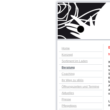
Home
f
Konzept
Sortiment im Laden
W
w
Beratung
s
Coaching
S
K
Ihr Weg zu stilös
f
A
Öffnungszeiten und Termine
a
Aktuelles
o
Presse
U
m
Pflegetipps